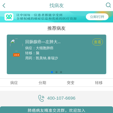
找病友
推荐病友
回肠腺癌—左肺大...
查看
病症：大细胞肺癌
转移：脑
用药：凯美纳,泰瑞沙
病症
分期
突变
转移
400-107-6696