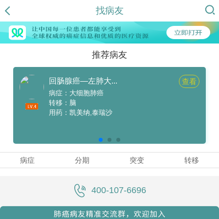
找病友
推荐病友
回肠腺癌—左肺大...
查看
病症：大细胞肺癌
转移：脑
用药：凯美纳,泰瑞沙
病症
分期
突变
转移
400-107-6696