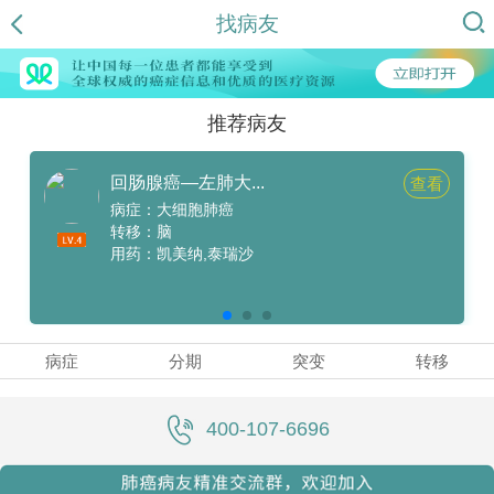
找病友
推荐病友
回肠腺癌—左肺大...
查看
病症：大细胞肺癌
转移：脑
用药：凯美纳,泰瑞沙
病症
分期
突变
转移
400-107-6696