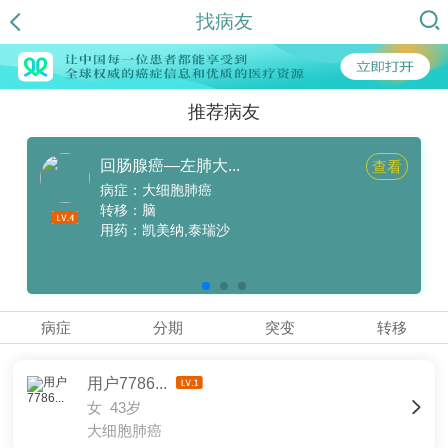
找病友
推荐病友
回肠腺癌—左肺大...
查看
病症：大细胞肺癌
转移：脑
用药：凯美纳,泰瑞沙
病症
分期
突变
转移
用户7786...
女 43岁
大细胞肺癌