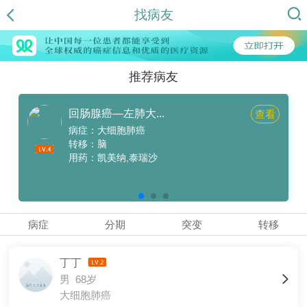
找病友
推荐病友
回肠腺癌—左肺大...
查看
病症：大细胞肺癌
转移：脑
用药：凯美纳,泰瑞沙
病症
分期
突变
转移
丁丁
男 68岁
大细胞肺癌