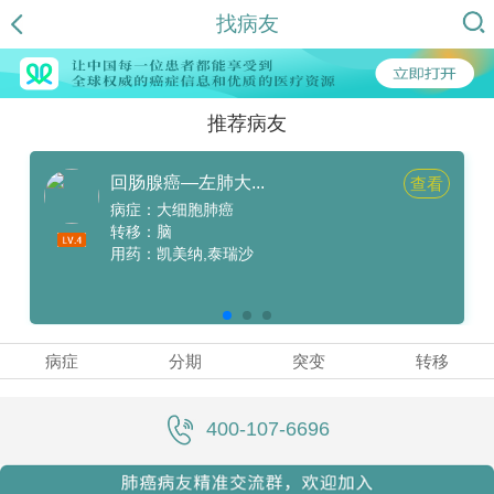
找病友
推荐病友
回肠腺癌—左肺大...
查看
病症：大细胞肺癌
转移：脑
用药：凯美纳,泰瑞沙
病症
分期
突变
转移
400-107-6696