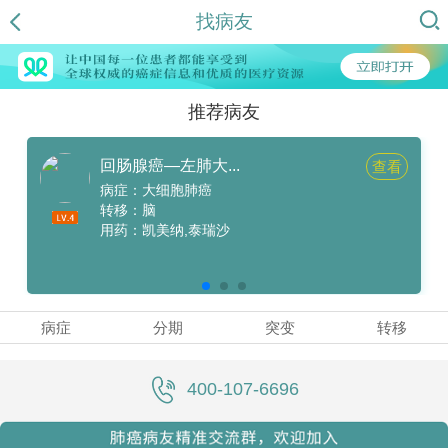
找病友
推荐病友
回肠腺癌—左肺大...
查看
病症：大细胞肺癌
转移：脑
用药：凯美纳,泰瑞沙
病症
分期
突变
转移
400-107-6696