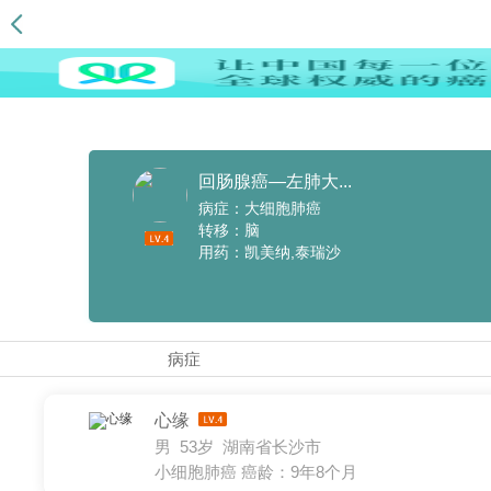
回肠腺癌—左肺大...
病症：大细胞肺癌
转移：脑
用药：凯美纳,泰瑞沙
病症
心缘
男 53岁 湖南省长沙市
小细胞肺癌
癌龄：9年8个月