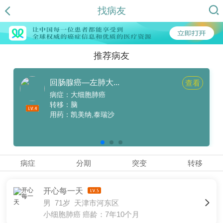
找病友
推荐病友
回肠腺癌—左肺大...
查看
病症：大细胞肺癌
转移：脑
用药：凯美纳,泰瑞沙
病症
分期
突变
转移
开心每一天
男 71岁 天津市河东区
小细胞肺癌
癌龄：7年10个月