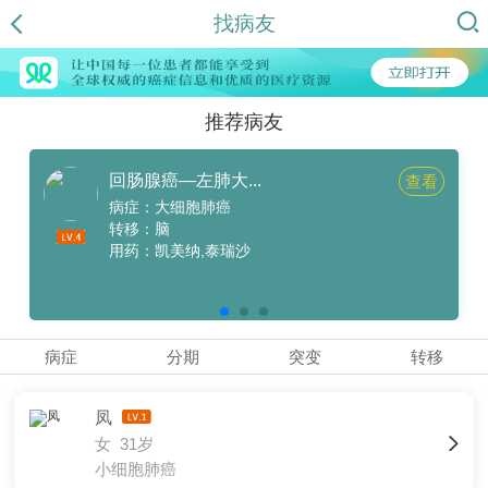
找病友
推荐病友
回肠腺癌—左肺大...
查看
病症：大细胞肺癌
转移：脑
用药：凯美纳,泰瑞沙
病症
分期
突变
转移
凤
女 31岁
小细胞肺癌