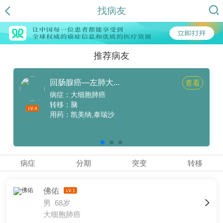
找病友
推荐病友
回肠腺癌—左肺大...
查看
病症：大细胞肺癌
转移：脑
用药：凯美纳,泰瑞沙
病症
分期
突变
转移
佛佑
男 68岁
大细胞肺癌