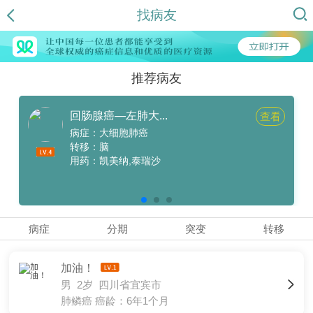
找病友
推荐病友
回肠腺癌—左肺大...
查看
病症：大细胞肺癌
转移：脑
用药：凯美纳,泰瑞沙
病症
分期
突变
转移
加油！
男 2岁 四川省宜宾市
肺鳞癌
癌龄：6年1个月