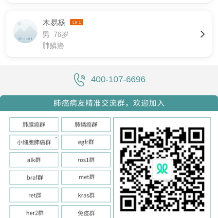
木易杨
男 76岁
肺鳞癌
400-107-6696