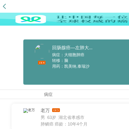
回肠腺癌—左肺大...
病症：大细胞肺癌
转移：脑
用药：凯美纳,泰瑞沙
病症
老万
男 63岁 湖北省孝感市
肺鳞癌
癌龄：10年4个月