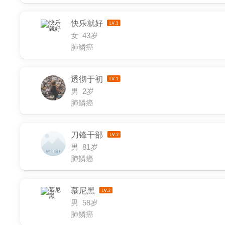
快乐就好
女 43岁
肺鳞癌
透彻于初
男 2岁
肺鳞癌
刀锋干部
男 81岁
肺鳞癌
慕尼黑
男 58岁
肺鳞癌