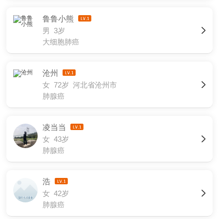
鲁鲁小熊
男 3岁
大细胞肺癌
沧州
女 72岁 河北省沧州市
肺腺癌
凌当当
女 43岁
肺腺癌
浩
女 42岁
肺腺癌