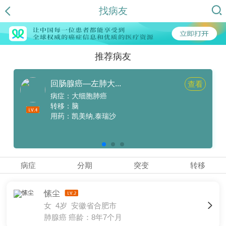
找病友
推荐病友
回肠腺癌—左肺大...
查看
病症：大细胞肺癌
转移：脑
用药：凯美纳,泰瑞沙
病症
分期
突变
转移
愫尘
女 4岁 安徽省合肥市
肺腺癌
癌龄：8年7个月