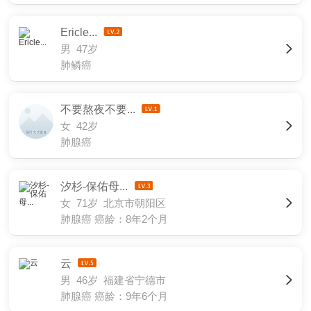
Ericle...
男 47岁
肺鳞癌
不要熬夜不要...
女 42岁
肺腺癌
汐杉-保佑母...
女 71岁 北京市朝阳区
肺腺癌
癌龄：8年2个月
云
男 46岁 福建省宁德市
肺腺癌
癌龄：9年6个月