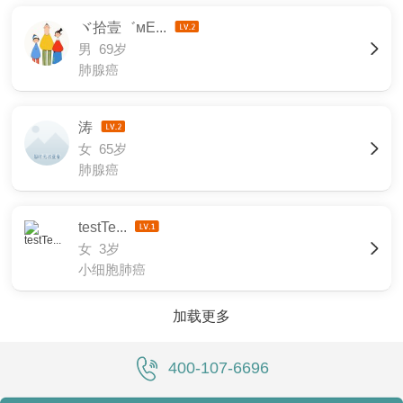
ヾ拾壹゛мE...
男 69岁
肺腺癌
涛
女 65岁
肺腺癌
testTe...
女 3岁
小细胞肺癌
加载更多
400-107-6696