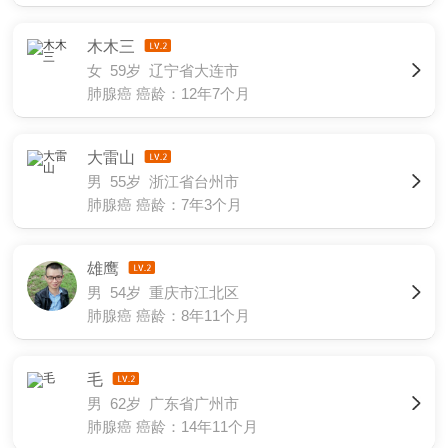
木木三
女 59岁 辽宁省大连市
肺腺癌
癌龄：12年7个月
大雷山
男 55岁 浙江省台州市
肺腺癌
癌龄：7年3个月
雄鹰
男 54岁 重庆市江北区
肺腺癌
癌龄：8年11个月
毛
男 62岁 广东省广州市
肺腺癌
癌龄：14年11个月