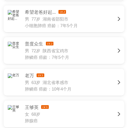
希望老爸好起...
男 77岁 湖南省邵阳市
小细胞肺癌
癌龄：7年5个月
普度众生
男 72岁 陕西省宝鸡市
肺鳞癌
癌龄：7年5个月
老万
男 63岁 湖北省孝感市
肺鳞癌
癌龄：10年4个月
王够英
女 68岁
肺腺癌