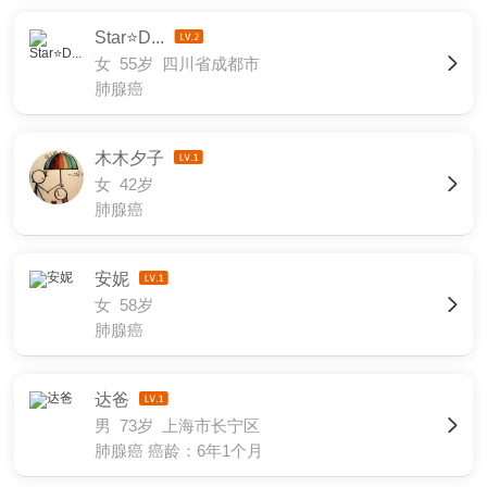
Star⭐D...
女 55岁 四川省成都市
肺腺癌
木木夕子
女 42岁
肺腺癌
安妮
女 58岁
肺腺癌
达爸
男 73岁 上海市长宁区
肺腺癌
癌龄：6年1个月