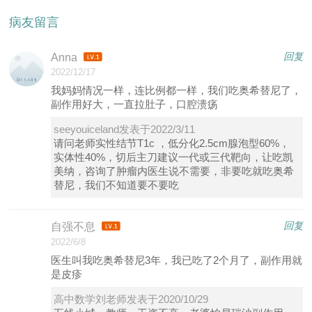
病友留言
回复
Anna
2022/12/17
我妈妈情况一样，连比例都一样，我们吃奥希替尼了，
副作用好大，一直拉肚子，口腔溃疡
seeyouiceland发表于2022/3/11
请问老师实性结节T1c ，低分化2.5cm腺泡型60%，
实体性40%，切后主刀建议一代或三代靶向，让吃凯
美纳，咨询了肿瘤内医生说不需要，非要吃就吃奥希
替尼，我们不知道要不要吃
回复
自强不息
2022/6/8
医生叫我吃奥希替尼3年，我已吃了2个月了，副作用就
是皮疹
高中数学刘老师发表于2020/10/29