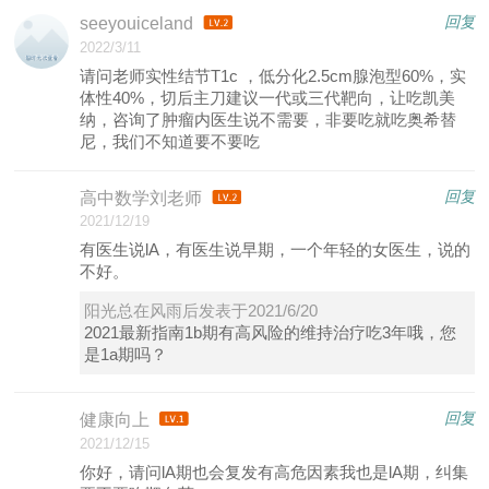
回复
seeyouiceland
2022/3/11
请问老师实性结节T1c ，低分化2.5cm腺泡型60%，实
体性40%，切后主刀建议一代或三代靶向，让吃凯美
纳，咨询了肿瘤内医生说不需要，非要吃就吃奥希替
尼，我们不知道要不要吃
回复
高中数学刘老师
2021/12/19
有医生说lA，有医生说早期，一个年轻的女医生，说的
不好。
阳光总在风雨后发表于2021/6/20
2021最新指南1b期有高风险的维持治疗吃3年哦，您
是1a期吗？
回复
健康向上
2021/12/15
你好，请问lA期也会复发有高危因素我也是lA期，纠集