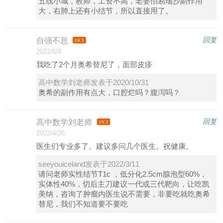
五线小城，教师，工资不高，老婆怕易瑞沙副作用
大，右肺上还有小结节，所以直接用了。
回复
自强不息
2022/6/8
我吃了2个月奥希替尼了，面部皮疹
高中数学刘老师发表于2020/10/31
奥希的副作用有点大，口腔烂吗？腹泻吗？
回复
高中数学刘老师
2022/4/26
医生们专业多了。建议多问几个医生。祝健康。
seeyouiceland发表于2022/3/11
请问老师实性结节T1c ，低分化2.5cm腺泡型60%，
实体性40%，切后主刀建议一代或三代靶向，让吃凯
美纳，咨询了肿瘤内医生说不需要，非要吃就吃奥希
替尼，我们不知道要不要吃