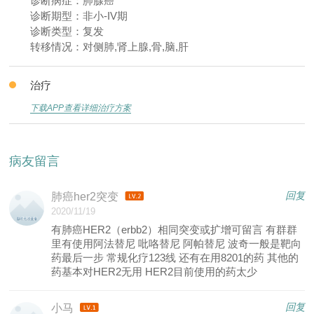
诊断病症：肺腺癌
诊断期型：非小-IV期
诊断类型：复发
转移情况：对侧肺,肾上腺,骨,脑,肝
治疗
下载APP查看详细治疗方案
病友留言
回复
肺癌her2突变
2020/11/19
有肺癌HER2（erbb2）相同突变或扩增可留言 有群群
里有使用阿法替尼 吡咯替尼 阿帕替尼 波奇一般是靶向
药最后一步 常规化疗123线 还有在用8201的药 其他的
药基本对HER2无用 HER2目前使用的药太少
回复
小马