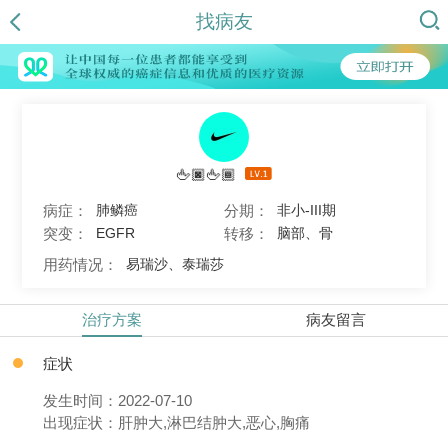
找病友
🖕🏿🖕🏾
病症：
分期：
肺鳞癌
非小-III期
突变：
转移：
EGFR
脑部、骨
用药情况：
易瑞沙、泰瑞莎
治疗方案
病友留言
症状
发生时间：2022-07-10
出现症状：肝肿大,淋巴结肿大,恶心,胸痛