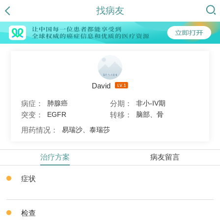
找病友
David
病症：
分期：
肺腺癌
非小-IV期
突变：
转移：
EGFR
脑部、骨
用药情况：
易瑞沙、泰瑞莎
治疗方案
病友留言
症状
检查