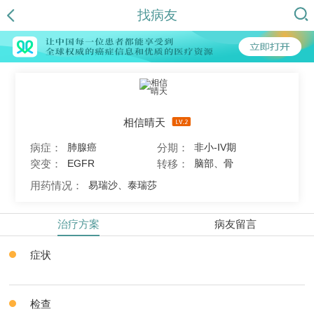
找病友
相信晴天
病症：
分期：
肺腺癌
非小-IV期
突变：
转移：
EGFR
脑部、骨
用药情况：
易瑞沙、泰瑞莎
治疗方案
病友留言
症状
检查