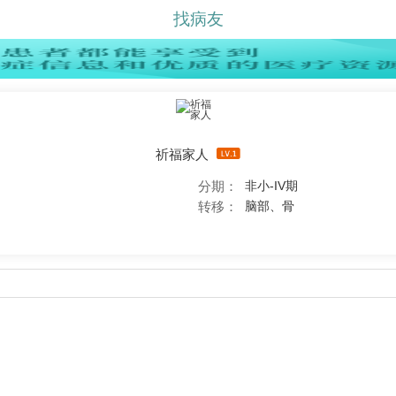
找病友
祈福家人
分期：
非小-IV期
转移：
脑部、骨