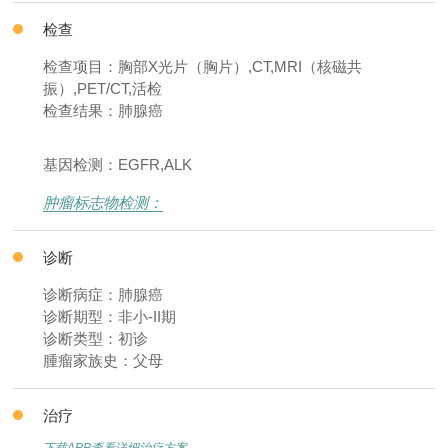
检查
检查项目：胸部X光片（胸片）,CT,MRI（核磁共
振）,PET/CT,活检
检查结果：肺腺癌
基因检测：EGFR,ALK
肿瘤标志物检测：
诊断
诊断病症：肺腺癌
诊断期型：非小-II期
诊断类型：初诊
腫瘤家族史：父母
治疗
下载APP查看详细治疗方案