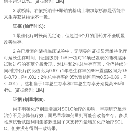
值不超过10%。[证据级别: 1iiA]
3.紫杉醇。在依托泊苷+顺铂的基础上增加紫杉醇是否能带
来生存获益结论不一致。
证据 (治疗时长):
1.最佳化疗时长尚无定论，但超过6个月的用药并不会明显
改善生存。
2.在已发表的随机临床试验中，无明显的证据显示维持化疗
可延长生存时间。[证据级别: 1iiA]一项对14项已发表的随机临床
试验进行的荟萃分析发现，对1年和2年总生存而言，化疗持续时
间/维持化疗的比值比为0.67（1年总生存率的95%置信区间为0.5
6–0.79，P< .001；2年总生存率的95%置信区间为0.53–0.86，P
< .001）。这相当于1年总生存率和2年总生存率分别提高9%和
4%。[证据级别: 1iiA]
证据 (剂量增加):
尚不明确化疗剂量增加对SCLC治疗的影响。早期研究显示
治疗不足会降低疗效，而尽早增加剂量则可能会改善生存。多项
临床试验试图利用集落刺激因子来支持剂量增加化疗治疗SCL
C。但并没有得到一致结果。