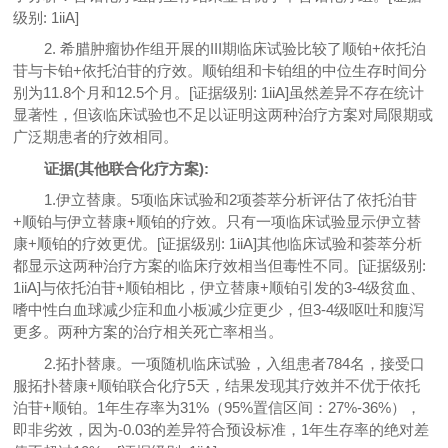
级别: 1iiA]
2. 希腊肿瘤协作组开展的III期临床试验比较了顺铂+依托泊
苷与卡铂+依托泊苷的疗效。顺铂组和卡铂组的中位生存时间分
别为11.8个月和12.5个月。[证据级别: 1iiA]虽然差异不存在统计
显著性，但该临床试验也不足以证明这两种治疗方案对局限期或
广泛期患者的疗效相同。
证据(其他联合化疗方案):
1.伊立替康。5项临床试验和2项荟萃分析评估了依托泊苷
+顺铂与伊立替康+顺铂的疗效。只有一项临床试验显示伊立替
康+顺铂的疗效更优。[证据级别: 1iiA]其他临床试验和荟萃分析
都显示这两种治疗方案的临床疗效相当但毒性不同。[证据级别:
1iiA]与依托泊苷+顺铂相比，伊立替康+顺铂引发的3-4级贫血、
嗜中性白血球减少症和血小板减少症更少，但3-4级呕吐和腹泻
更多。两种方案的治疗相关死亡率相当。
2.拓扑替康。一项随机临床试验，入组患者784名，接受口
服拓扑替康+顺铂联合化疗5天，结果发现其疗效并不优于依托
泊苷+顺铂。1年生存率为31%（95%置信区间：27%-36%），
即非劣效，因为-0.03的差异符合预设标准，1年生存率的绝对差