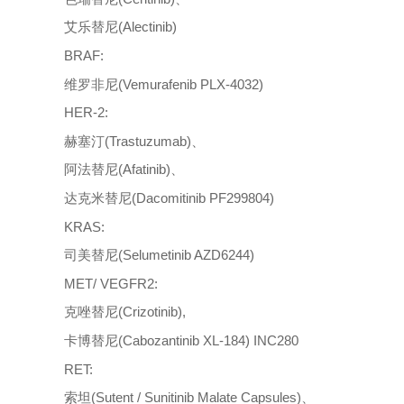
艾乐替尼(Alectinib)
BRAF:
维罗非尼(Vemurafenib PLX-4032)
HER-2:
赫塞汀(Trastuzumab)、
阿法替尼(Afatinib)、
达克米替尼(Dacomitinib PF299804)
KRAS:
司美替尼(Selumetinib AZD6244)
MET/ VEGFR2:
克唑替尼(Crizotinib),
卡博替尼(Cabozantinib XL-184) INC280
RET:
索坦(Sutent / Sunitinib Malate Capsules)、